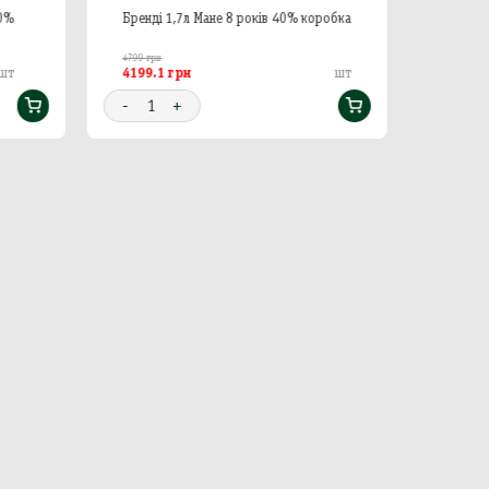
40%
Бренді 1,7л Мане 8 років 40% коробка
Бренд
4799 грн
799 
4199.1 грн
шт
шт
-
1
-
1
+