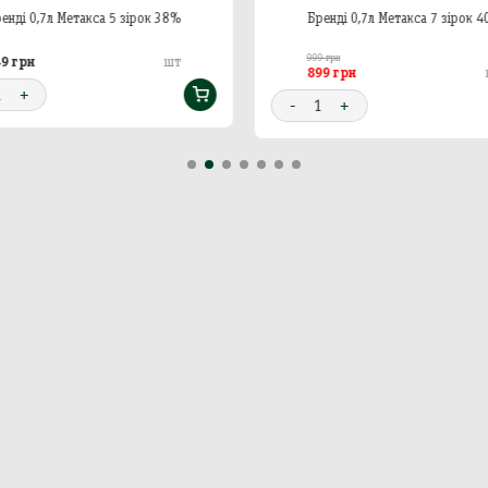
енді 0,7л Метакса 5 зірок 38%
Бренді 0,7л Метакса 7 зірок 
999 грн
49 грн
шт
899 грн
1
+
-
1
+