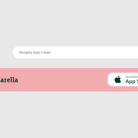
arella
Інформація
Інше
Про компанію
Моя Mozzarella
Оплата та доставка
Вакансії
Контакти
Сертифікати