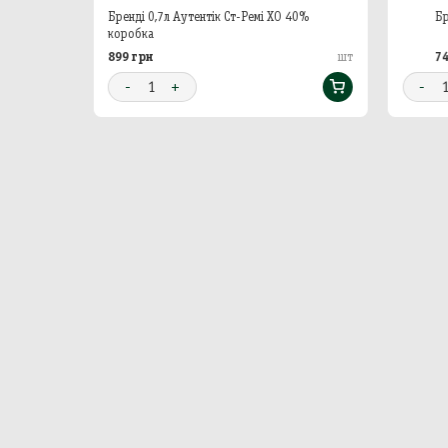
ВСОП 40%
Бренді 0,7л Аутентік Ст-Ремі ХО 40%
Бр
коробка
899 грн
7
шт
шт
-
1
+
-