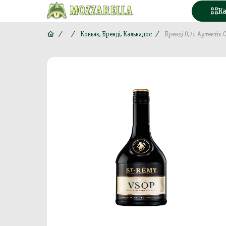
К
Коньяк, Бренді, Кальвадос
Бренді 0,7л Аутентік
Конд
Вода
Горі
Моло
Море
М'яс
Кава
Конс