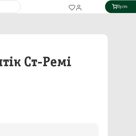
Пусто
нтік Ст-Ремі