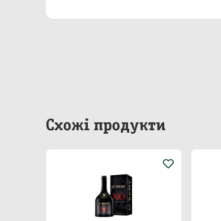
Бакал
Непр
Сир
Побу
Особ
Схожі продукти