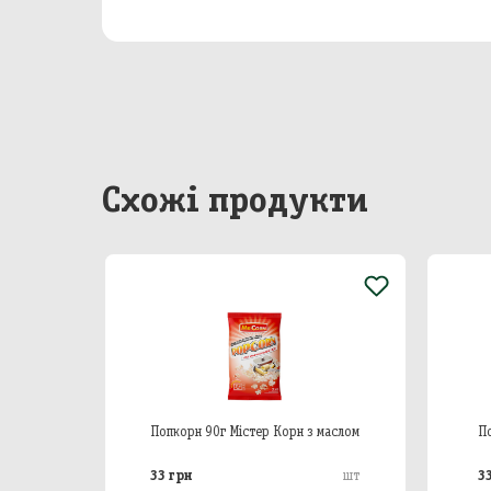
Бакал
Непр
Сир
Побу
Схожі продукти
Особ
 цибуля
Попкорн 90г Містер Корн з маслом
По
33 грн
33
шт
шт