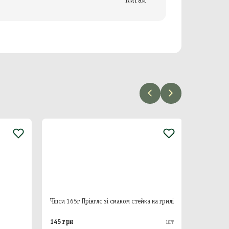
Чіпси 165г Прінглс зі смаком стейка на грилі
Чіпс
145 грн
209 
шт