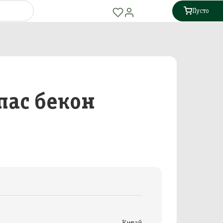
Пусто
пас бекон
Китай