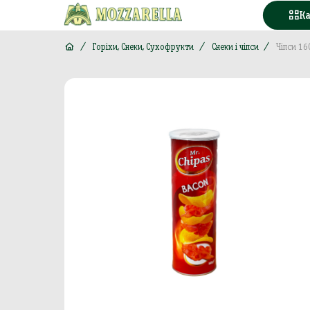
К
Горіхи, Снеки, Сухофрукти
Снеки і чіпси
Чіпси 16
Конд
Вода
Горі
Моло
Море
М'яс
Кава
Конс