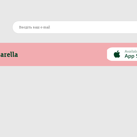
arella
Інформація
Інше
Про компанію
Моя Mozzarella
Оплата та доставка
Вакансії
Контакти
Сертифікати
Новини
Політика
Рецепти
конфіденційності
Публічна оферта