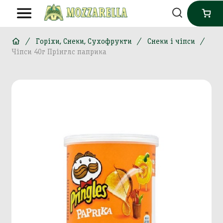
Горіхи, Снеки, Сухофрукти
Снеки і чіпси
Чіпси 40г Прінглс паприка