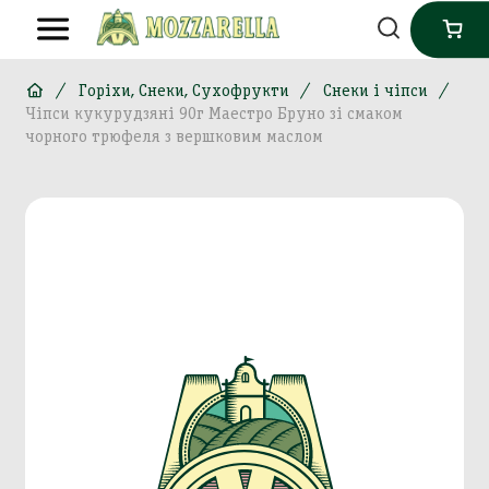
Горіхи, Снеки, Сухофрукти
Снеки і чіпси
Чіпси кукурудзяні 90г Маестро Бруно зі смаком
чорного трюфеля з вершковим маслом