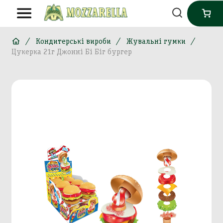
Кондитерські вироби
Жувальні гумки
Цукерка 21г Джонні Бі Біг бургер