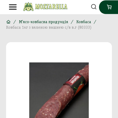
М'ясо-ковбасна продукція
Ковбаса
Ковбаса 1кг з вяленою вишнею с/в в.г (80333)