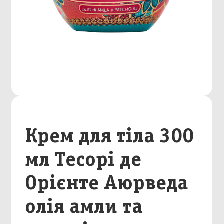
Крем для тіла 300
мл Тесорі де
Орієнте Аюрведа
олія амли та