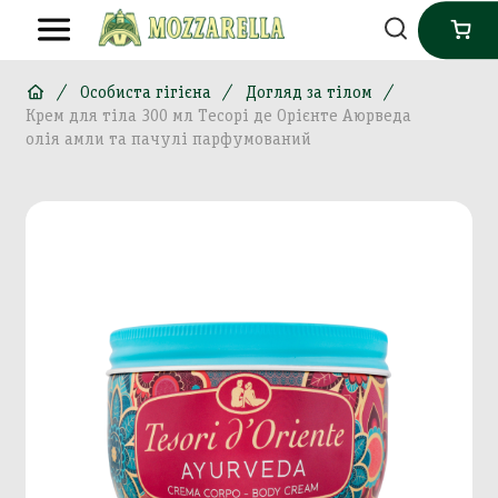
Особиста гігієна
Догляд за тілом
Крем для тіла 300 мл Тесорі де Орієнте Аюрведа
олія амли та пачулі парфумований