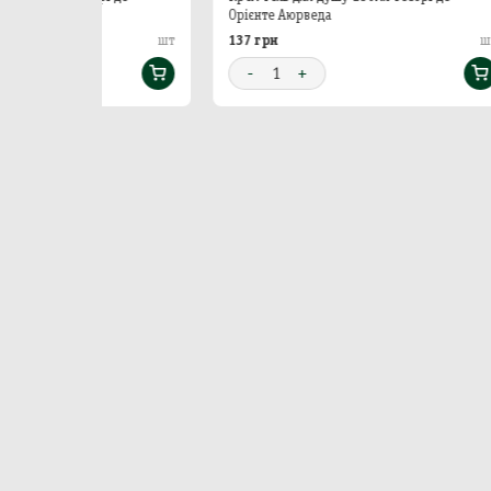
Орієнте Аюрведа
Орієн
137 грн
137 г
шт
шт
-
1
+
-