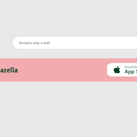
arella
Інформація
Інше
Про компанію
Моя Mozzarella
Оплата та доставка
Вакансії
Контакти
Сертифікати
Новини
Політика