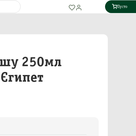
Пусто
ушу 250мл
 Єгипет