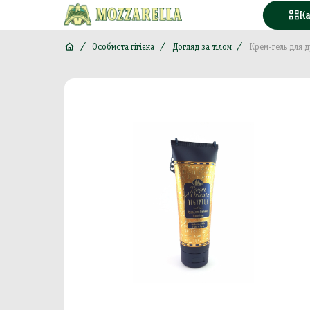
К
Особиста гігієна
Догляд за тілом
Крем-гель для д
Конд
Вода
Горі
Моло
Море
М'яс
Кава
Конс