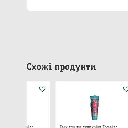
Бакал
Непр
Сир
Побу
Особ
Схожі продукти
рі де
Крем-гель для душу 250мл Тесорі де
Крем-