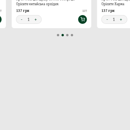
те китайська орхідея
Орієнте Карма
рн
137 грн
шт
1
+
-
1
+