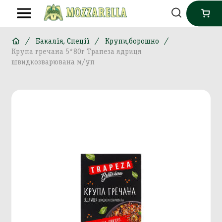
Бакалія, Спеції
Крупи,борошно
Крупа гречана 5*80г Трапеза ядриця
швидкозварювана м/уп