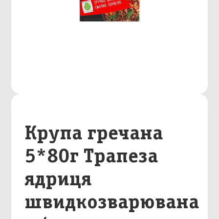
Крупа гречана
5*80г Трапеза
ядриця
швидкозварювана