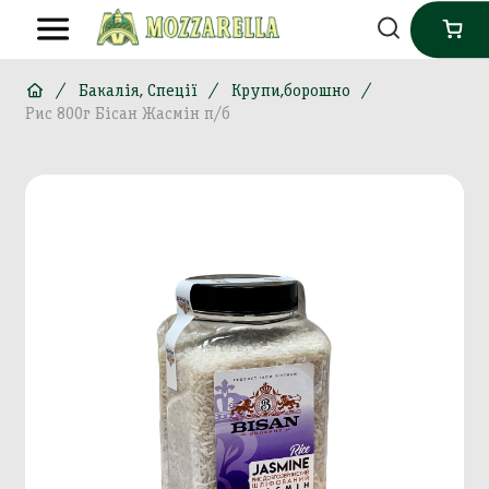
Бакалія, Спеції
Крупи,борошно
Рис 800г Бісан Жасмін п/б