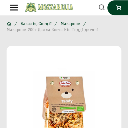
Бакалія, Спеції
Макарони
Макарони 200г Далла Коста Біо Тедді дитячі