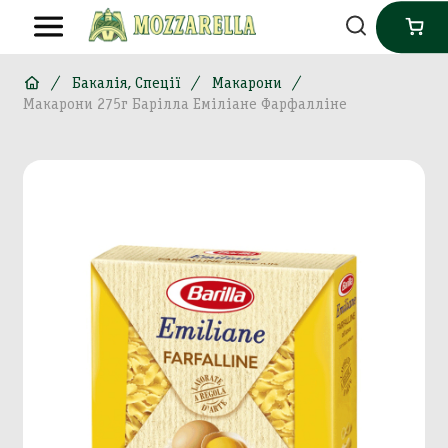
Бакалія, Спеції
Макарони
Макарони 275г Барілла Еміліане Фарфалліне