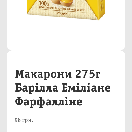
Макарони 275г
Барілла Еміліане
Фарфалліне
98 грн.