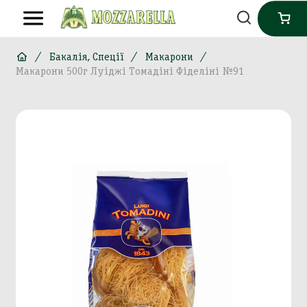
Бакалія, Спеції
Макарони
Макарони 500г Луіджі Томадіні Фіделіні №91