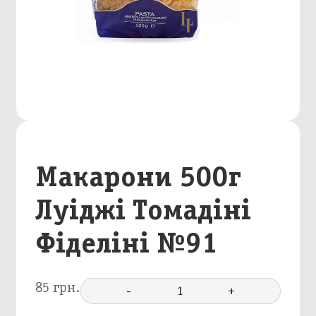
Макарони 500г
Луіджі Томадіні
Фіделіні №91
85 грн.
-
1
+