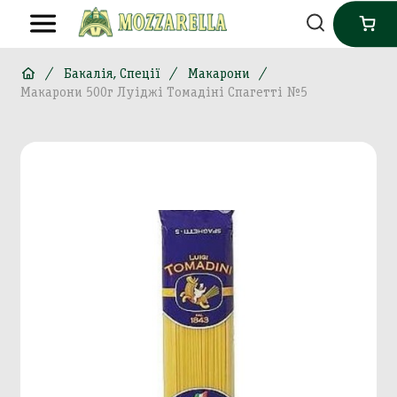
Бакалія, Спеції
Макарони
Макарони 500г Луіджі Томадіні Спагетті №5