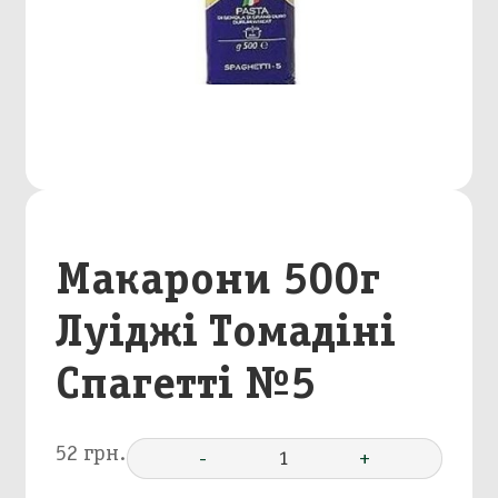
Макарони 500г
Луіджі Томадіні
Спагетті №5
52 грн.
-
1
+