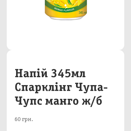
Напій 345мл
Спарклінг Чупа-
Чупс манго ж/б
60 грн.