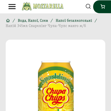
Вода, Напої, Соки
Напої безалкогольні
Напій 345мл Спарклінг Чупа-Чупс манго ж/б