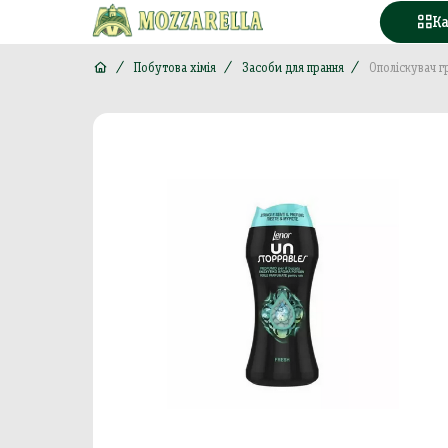
К
Побутова хімія
Засоби для прання
Ополіскувач 
Конд
Вода
Горі
Моло
Море
М'яс
Кава
Конс