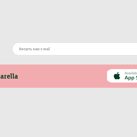
arella
Інформація
Інше
Про компанію
Моя Mozzarella
Оплата та доставка
Вакансії
Контакти
Сертифікати