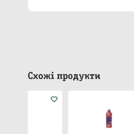
Бакал
Непр
Сир
Побу
Особ
Схожі продукти