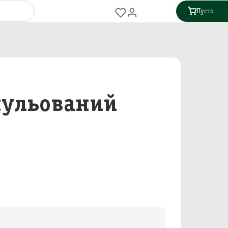
Пусто
нульований
ш