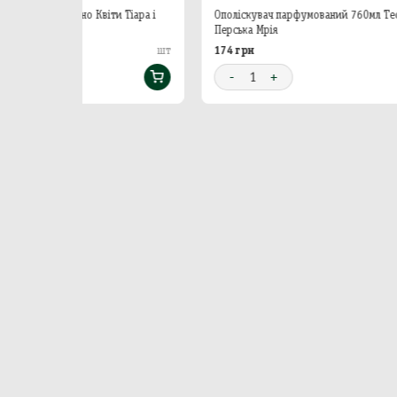
іти Тіара і
Ополіскувач парфумований 760мл Тесорі
Опол
Перська Мрія
амет
174 грн
265
шт
шт
-
1
+
-