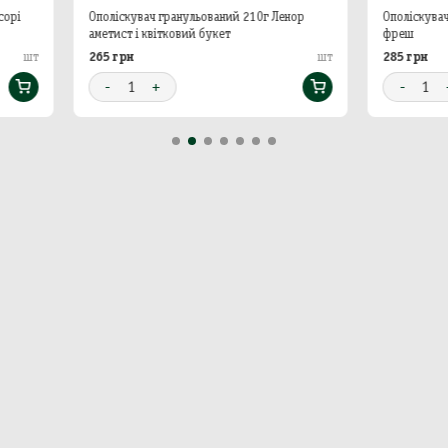
іскувач гранульований 210г Ленор
Ополіскувач гранульований 210
ист і квітковий букет
фреш
 грн
285 грн
шт
1
+
-
1
+