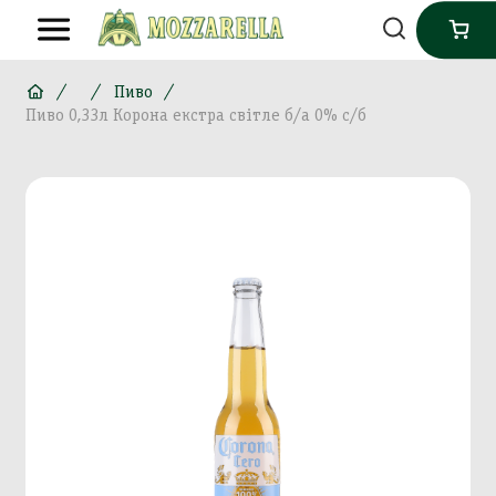
Пиво
Пиво 0,33л Корона екстра світле б/а 0% с/б