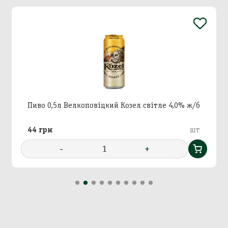
Додавання кошику в
Зберегти кошик
корзину
Вхід в кабінет
Пиво 0,5л Велкоповіцкий Козел світле 4,0% ж/б
Номер телефону
Назва кошика
Додати кошик у корзину?
44 грн
шт
-
1
+
Далі
Підтвердити
Підтвердити