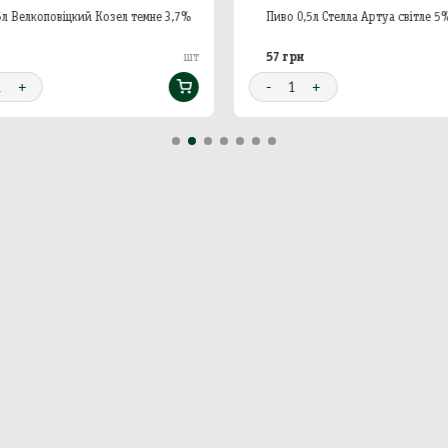
5л Велкоповіцкий Козел темне 3,7%
Пиво 0,5л Стелла Артуа світле 5
57 грн
шт
1
+
-
1
+