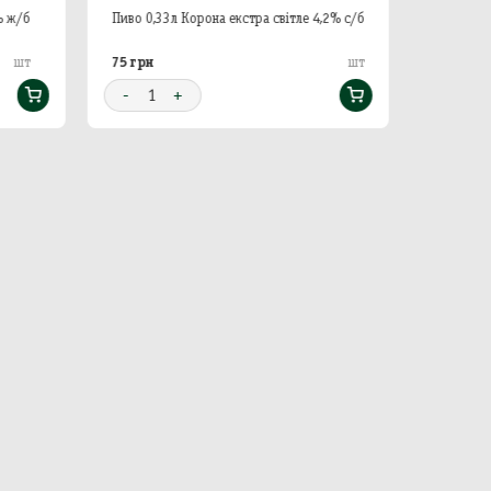
% ж/б
Пиво 0,33л Корона екстра світле 4,2% с/б
Пиво 0,33
75 грн
49 грн
шт
шт
-
1
+
-
1