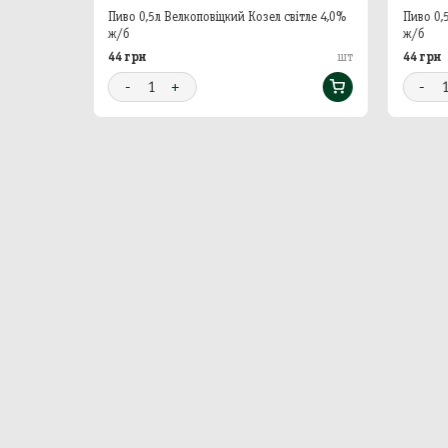
ж/б
Пиво 0,5л Велкоповіцкий Козел світле 4,0%
Пиво 0,
ж/б
ж/б
44 грн
44 грн
шт
шт
-
1
+
-