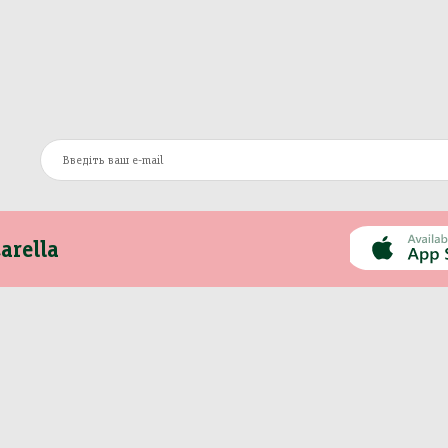
arella
Інформація
Інше
Про компанію
Моя Mozzarella
Оплата та доставка
Вакансії
Контакти
Сертифікати