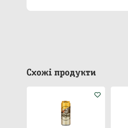
Бакал
Непр
Сир
Побу
Особ
Схожі продукти