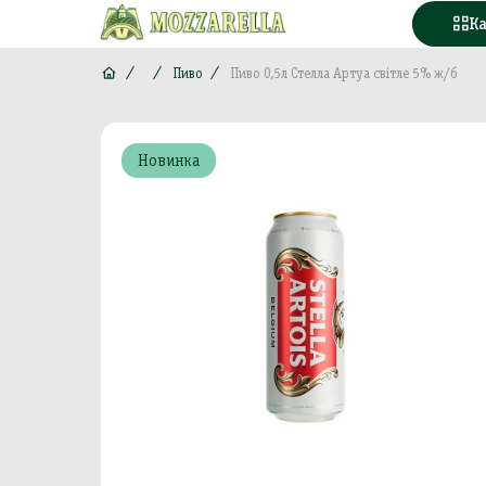
К
Пиво
Пиво 0,5л Стелла Артуа світле 5% ж/б
Конд
Новинка
Вода
Горі
Моло
Море
М'яс
Кава
Конс