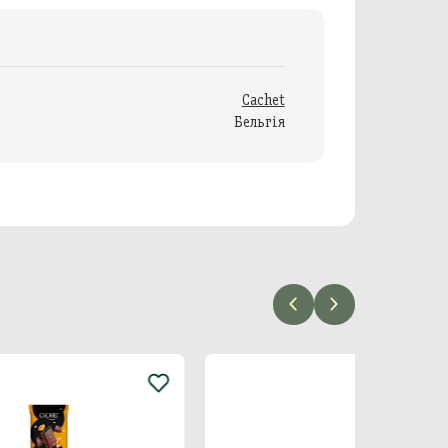
Cachet
Бельгія
Хіт