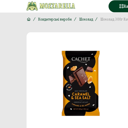
К
Кондитерські вироби
Шоколад
Шоколад 300г Кач
Конд
Вода
Горі
Моло
Море
М'яс
Кава
Конс