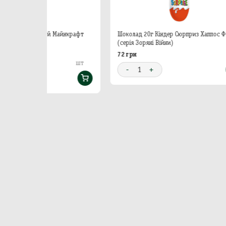
Майнкрафт
Шоколад 20г Кіндер Сюрприз Хаппос Фемілі
Ш
(серія Зоряні Війни)
72 грн
3
шт
шт
-
1
+
-