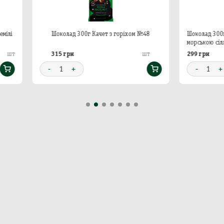
Підтвердити
Підтвердити
околад 300г Качет з горіхом №48
Шоколад 300г Качет з карамеллю
морською сіллю 32% какао № 46
15 грн
299 грн
шт
1
+
-
1
+