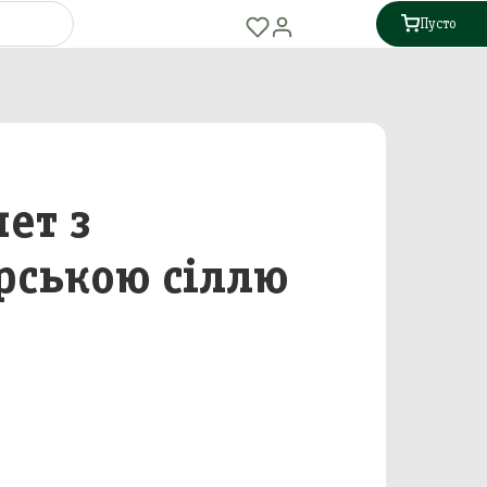
Пусто
ет з
рською сіллю