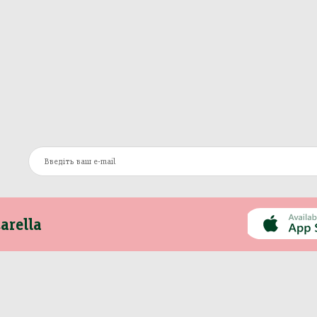
arella
Інформація
Інше