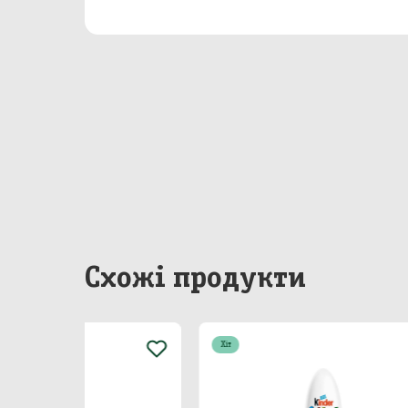
Бакал
Непр
Сир
Побу
Особ
Схожі продукти
Хіт