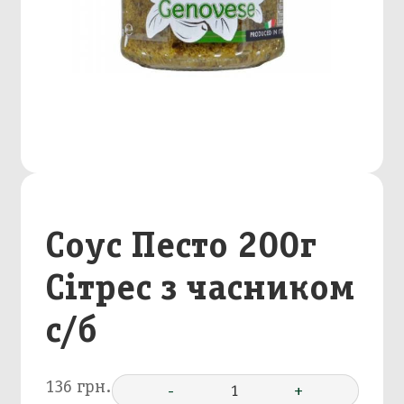
Соус Песто 200г
Сітрес з часником
с/б
136 грн.
-
1
+