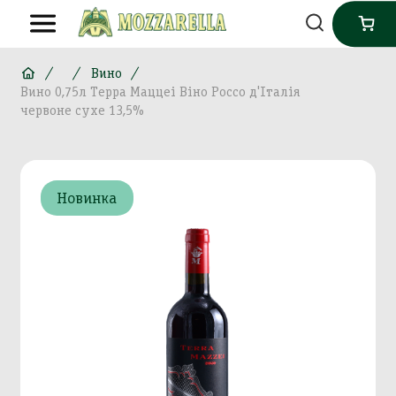
Вино
Вино 0,75л Терра Маццеі Віно Россо д'Італія
червоне сухе 13,5%
Новинка