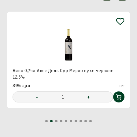
Додавання кошику в
Зберегти кошик
корзину
Вхід в кабінет
Номер телефону
Назва кошика
Вино 0,75л Авес Дель Сур Мерло сухе червоне
12,5%
Додати кошик у корзину?
395 грн
шт
Далі
-
1
+
Підтвердити
Підтвердити