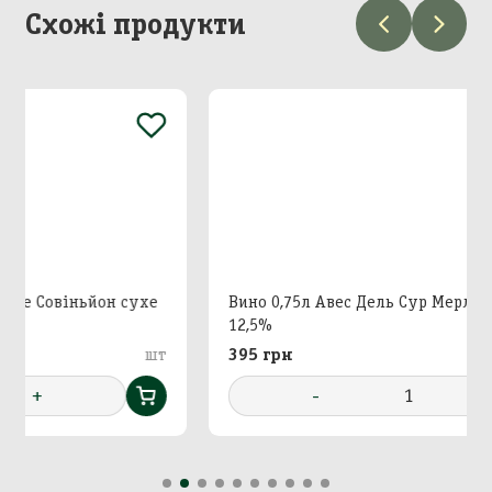
Схожі продукти
Додавання кошику в
Зберегти кошик
корзину
Вхід в кабінет
Номер телефону
Назва кошика
ухе
Вино 0,75л Авес Дель Сур Мерло сухе червоне
Додати кошик у корзину?
12,5%
шт
395 грн
шт
Далі
-
1
+
Підтвердити
Підтвердити